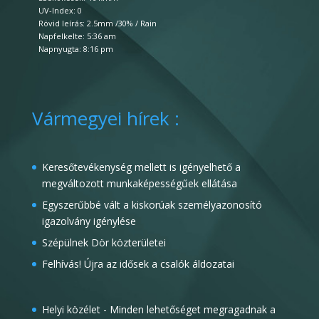
UV-Index: 0
Rövid leírás:
2.5mm
/
30%
/
Rain
Napfelkelte: 5:36 am
Napnyugta: 8:16 pm
Vármegyei hírek :
Keresőtevékenység mellett is igényelhető a
megváltozott munkaképességűek ellátása
Egyszerűbbé vált a kiskorúak személyazonosító
igazolvány igénylése
Szépülnek Dör közterületei
Felhívás! Újra az idősek a csalók áldozatai
Helyi közélet - Minden lehetőséget megragadnak a