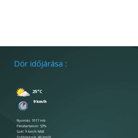
Dör időjárása :
25°C
9 km/h
Nyomás: 1017 mb
Páratartalom: 53%
Szél: 9 km/h NNE
Széllökések: 46 km/h